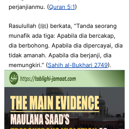
perjanjianmu. (
Quran 5:1
)
Rasulullah (ﷺ) berkata, “Tanda seorang
munafik ada tiga: Apabila dia bercakap,
dia berbohong. Apabila dia dipercayai, dia
tidak amanah. Apabila dia berjanji, dia
memungkiri.” (
Sahih al-Bukhari 2749
).