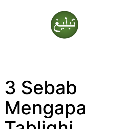
Skip
to
content
Tablighi
Jamaat
3 Sebab
Mengapa
Tablighi