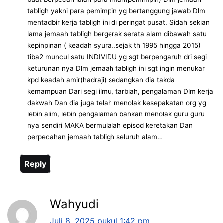
tabligh yakni para pemimpin yg bertanggung jawab Dlm
mentadbir kerja tabligh ini di peringat pusat. Sidah sekian
lama jemaah tabligh bergerak serata alam dibawah satu
kepinpinan ( keadah syura..sejak th 1995 hingga 2015)
tiba2 muncul satu INDIVIDU yg sgt berpengaruh dri segi
keturunan nya Dlm jemaah tabligh ini sgt ingin menukar
kpd keadah amir(hadraji) sedangkan dia takda
kemampuan Dari segi ilmu, tarbiah, pengalaman Dlm kerja
dakwah Dan dia juga telah menolak kesepakatan org yg
lebih alim, lebih pengalaman bahkan menolak guru guru
nya sendiri MAKA bermulalah episod keretakan Dan
perpecahan jemaah tabligh seluruh alam…
Reply
Wahyudi
Juli 8, 2025 pukul 1:42 pm