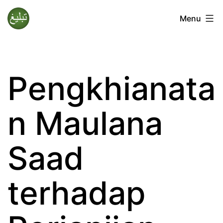
Lewati
Menu
ke
Jamaah
konten
Tabligh
Pengkhianata
n Maulana
Saad
terhadap