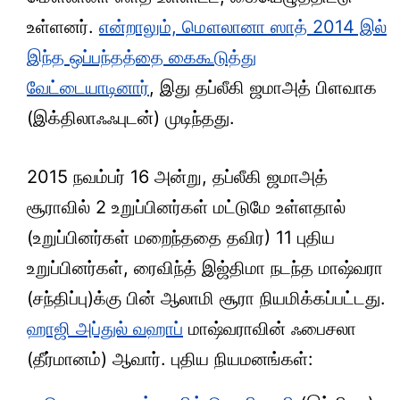
உள்ளனர்.
என்றாலும், மௌலானா ஸாத் 2014 இல்
இந்த ஒப்பந்தத்தை கைகூடுத்து
வேட்டையாடினார்
, இது தப்லீகி ஜமாஅத் பிளவாக
(இக்திலாஃஃபுடன்) முடிந்தது.
2015 நவம்பர் 16 அன்று, தப்லீகி ஜமாஅத்
சூராவில் 2 உறுப்பினர்கள் மட்டுமே உள்ளதால்
(உறுப்பினர்கள் மறைந்ததை தவிர) 11 புதிய
உறுப்பினர்கள், ரைவிந்த் இஜ்திமா நடந்த மாஷ்வரா
(சந்திப்பு)க்கு பின் ஆலாமி சூரா நியமிக்கப்பட்டது.
ஹாஜி அப்துல் வஹாப்
மாஷ்வராவின் ஃபைசலா
(தீர்மானம்) ஆவார். புதிய நியமனங்கள்: