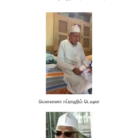
மௌலானா ஈப்ராஹிம் டெவுலா