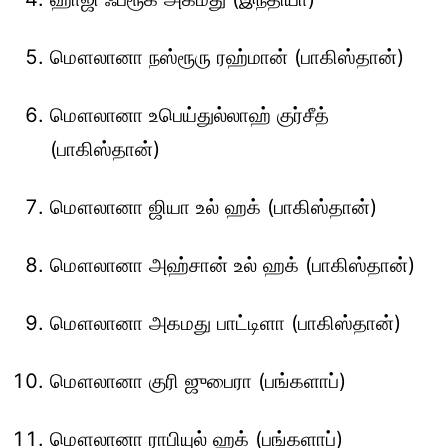
மௌலானா நஸ்ரூரு ரஹ்மான் (பாகிஸ்தான்)
மௌலானா உபெய்துல்லாஹ் குர்சீத்
(பாகிஸ்தான்)
மௌலானா ஜியா உல் ஹக் (பாகிஸ்தான்)
மௌலானா அஹ்சான் உல் ஹக் (பாகிஸ்தான்)
மௌலானா அகமது பாட்டிளா (பாகிஸ்தான்)
மௌலானா குரி ஜுபைரா (பங்களாப்)
மௌலானா ராபியுல் ஹக் (பங்களாப்)