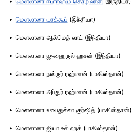
மௌலானா ஈப்ராஹிம் தொழிலாளி
(இந்தியா)
மௌலானா யாக்கூப்
(இந்தியா)
மௌலானா ஆக்மெத் லாட் (இந்தியா)
மௌலானா ஜுஹைருல் ஹசன் (இந்தியா)
மௌலானா நஸ்ருர் ரஹ்மான் (பாகிஸ்தான்)
மௌலானா அப்துர் ரஹ்மான் (பாகிஸ்தான்)
மௌலானா உபைதுல்லா குர்ஷித் (பாகிஸ்தான்)
மௌலானா ஜியா உல் ஹக் (பாகிஸ்தான்)