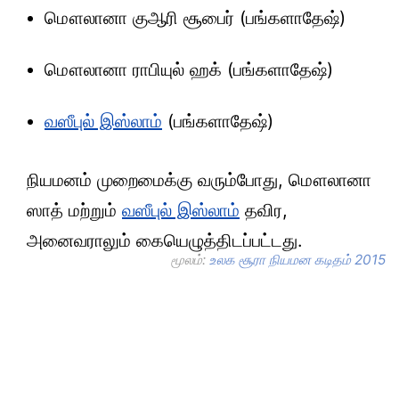
மௌலானா குஆரி சூபைர் (பங்களாதேஷ்)
மௌலானா ராபியுல் ஹக் (பங்களாதேஷ்)
வஸீபுல் இஸ்லாம்
(பங்களாதேஷ்)
நியமனம் முறைமைக்கு வரும்போது, மௌலானா
ஸாத் மற்றும்
வஸீபுல் இஸ்லாம்
தவிர,
அனைவராலும் கையெழுத்திடப்பட்டது.
மூலம்:
உலக சூரா நியமன கடிதம் 2015