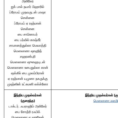
அலிகேர்
ஐக் பால் நயார் பிஹாரில்
ப்ரோஃப் முநவருடன் பாஷா
சென்னை
ப்ரோஃப் ஏ ரஹ்மான்
சென்னை
பை சானொபர்
பை பர்வீஸ் காஷ்மீர்
சாமானத்துல்லா மெவாத்தி
மௌலானா ஷாஹித்
சஹரண்புரி
மௌலானா ஷுஹைபுடன்
மௌலானா உபைதுல்லா கான்
ஷக்கீல் பை முலம்பிரான்
ஏ ரஹ்மான் யமுனா நகருக்கு
முஹ்ஸின் உட்சுமனி லக்க்னோ
இந்திய முதல்வர்கள்
இந்திய முதல்வர்கள் (க
(குறைந்த)
மௌலானா ஷாமிம
டாக்டர். ஃபராஹிம் அலிகேர்
பை சோத்ரி ரஃபிக்
மௌலானா ஏ ஹுசேன்