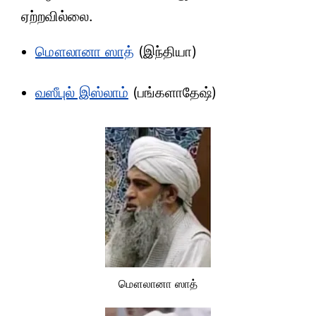
ஏற்றவில்லை.
மௌலானா ஸாத்
(இந்தியா)
வஸீபுல் இஸ்லாம்
(பங்களாதேஷ்)
மௌலானா ஸாத்