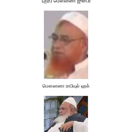
(குரி) மௌலானா ஜுபைர்
மௌலானா ராபியுல் ஹக்