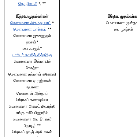
தொழிலாளி
*, **
இந்திய முதல்வர்கள்
இந்திய முதல்வர்க
மௌலானா அகமது லாட்
*
மௌலானா முஸ்தகி
மௌலானா யாக்கூப்
**
பை முஷ்தக்
மௌலானா ஜுஹைருல்
ஹசன்*
பை ஃபரூக்*
டாக்டர் காளித் சித்தீக்கு
மௌலானா இஸ்மாயில்
கோத்ரா
மௌலானா உஸ்மான் ககோஸி
மௌலானா ஏ ரஹ்மான்
ருயானா
மௌலான் அல்தாப்
ப்ரோஃப் சனாவுல்லா
மௌலானா அகமட் மிவாத்தி
எங்கு சமீம் பிஹாரில்
மௌலானா அபு Бாகர்
பிஜாபூர் **
ப்ரோஃப் நாடிர் அலி கான்