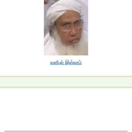
வஸீபுல் இஸ்லாம்