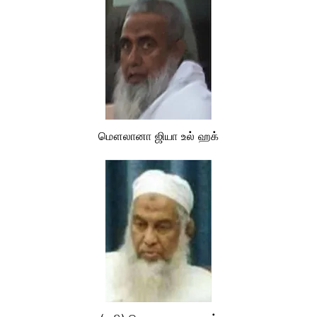
மௌலானா ஜியா உல் ஹக்