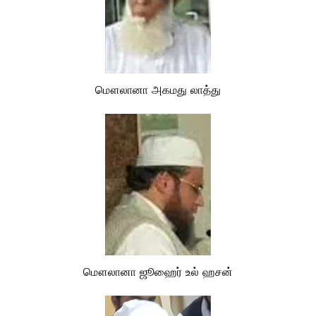
மௌலானா அகமது லாத்து
மௌலானா ஜூஹைர் உல் ஹசன்