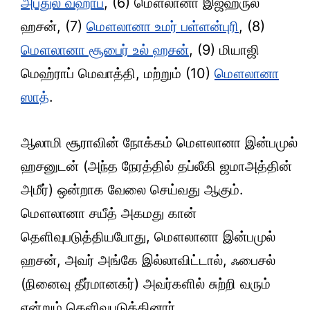
அப்துல் வஹாப்
, (6) மௌலானா இஜ்ஹருல்
ஹசன், (7)
மௌலானா உமர் பள்ளன்புரி
, (8)
மௌலானா சூபைர் உல் ஹசன்
, (9) மியாஜி
மெஹ்ராப் மெவாத்தி, மற்றும் (10)
மௌலானா
ஸாத்
.
ஆலாமி சூராவின் நோக்கம் மௌலானா இன்பமுல்
ஹசனுடன் (அந்த நேரத்தில் தப்லீகி ஜமாஅத்தின்
அமீர்) ஒன்றாக வேலை செய்வது ஆகும்.
மௌலானா சயீத் அகமது கான்
தெளிவுபடுத்தியபோது, மௌலானா இன்பமுல்
ஹசன், அவர் அங்கே இல்லாவிட்டால், ஃபைசல்
(நினைவு தீர்மானகர்) அவர்களில் சுற்றி வரும்
என்றும் தெளிவுபடுத்தினார்.