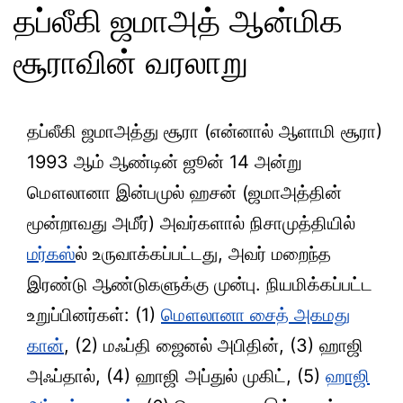
தப்லீகி ஜமாஅத் ஆன்மிக
சூராவின் வரலாறு
தப்லீகி ஜமாஅத்து சூரா (என்னால் ஆளாமி சூரா)
1993 ஆம் ஆண்டின் ஜூன் 14 அன்று
மௌலானா இன்பமுல் ஹசன் (ஜமாஅத்தின்
மூன்றாவது அமீர்) அவர்களால் நிசாமுத்தியில்
மர்கஸ்
ல் உருவாக்கப்பட்டது, அவர் மறைந்த
இரண்டு ஆண்டுகளுக்கு முன்பு. நியமிக்கப்பட்ட
உறுப்பினர்கள்: (1)
மௌலானா சைத் அகமது
கான்
, (2) மஃப்தி ஜைனல் அபிதின், (3) ஹாஜி
அஃப்தால், (4) ஹாஜி அப்துல் முகிட், (5)
ஹாஜி