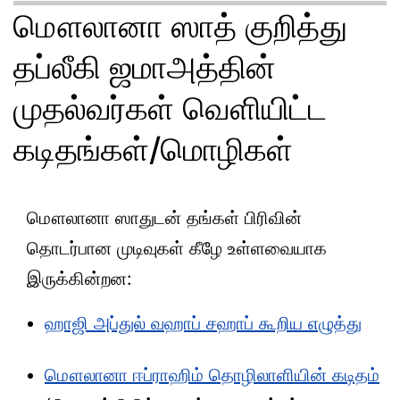
மௌலானா ஸாத் குறித்து
தப்லீகி ஜமாஅத்தின்
முதல்வர்கள் வெளியிட்ட
கடிதங்கள்/மொழிகள்
மௌலானா ஸாதுடன் தங்கள் பிரிவின்
தொடர்பான முடிவுகள் கீழே உள்ளவையாக
இருக்கின்றன:
ஹாஜி அப்துல் வஹாப் சஹாப் கூறிய எழுத்து
மௌலானா ஈப்ராஹிம் தொழிலாளியின் கடிதம்