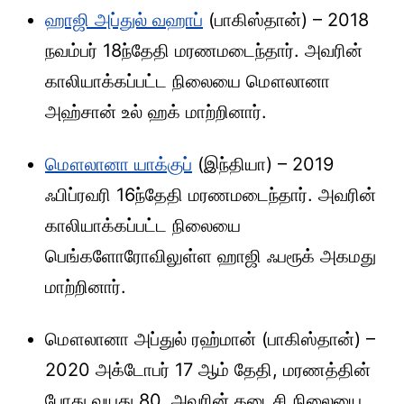
ஹாஜி அப்துல் வஹாப்
(பாகிஸ்தான்) – 2018
நவம்பர் 18ந்தேதி மரணமடைந்தார். அவரின்
காலியாக்கப்பட்ட நிலையை மௌலானா
அஹ்சான் உல் ஹக் மாற்றினார்.
மௌலானா யாக்குப்
(இந்தியா) – 2019
ஃபிப்ரவரி 16ந்தேதி மரணமடைந்தார். அவரின்
காலியாக்கப்பட்ட நிலையை
பெங்களோரோவிலுள்ள ஹாஜி ஃபரூக் அகமது
மாற்றினார்.
மௌலானா அப்துல் ரஹ்மான் (பாகிஸ்தான்) –
2020 அக்டோபர் 17 ஆம் தேதி, மரணத்தின்
போது வயது 80. அவரின் கடைசி நிலையை