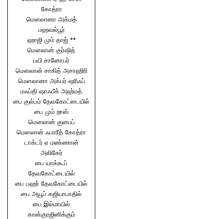
கோத்ரா
மௌலானா அக்மத்
பஹவல்பூர்
ஹாஜி மும் தாஜ் **
மௌலான் குர்ஷித்
பயி சானோபர்
மௌலான் சாகித் அசாஹிரி
மௌலானா அக்பர் ஷரிஃப்
மஃப்தி ஷாஃபீக் அஹ்மத்
பை குல்பம் தேவகோட்டையில்
பை மும் றாஸ்
மௌலான் குபைப்
மௌலான் ஃபாரீத் கோத்ரா
டாக்டர் ஏ மண்ணான்
அலிகேர்
பை யாக்கூப்
தேவகோட்டையில்
பை பஹர் தேவகோட்டையில்
பை அயூப் கஜியாபாதில்
பை இல்மாயில்
கான்குரஜினிக்கும்