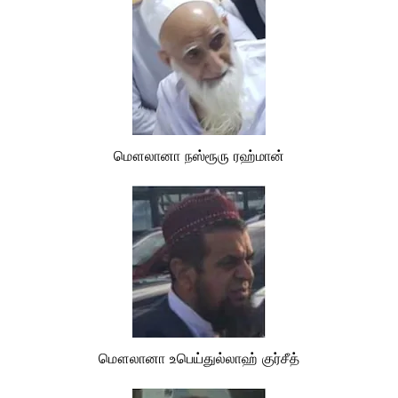
மௌலானா நஸ்ரூரு ரஹ்மான்
மௌலானா உபெய்துல்லாஹ் குர்சீத்