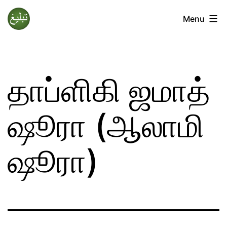
Skip
Menu
to
Tablighi
content
Jamaat
தாப்ளிகி ஜமாத்
ஷூரா (ஆலாமி
ஷூரா)