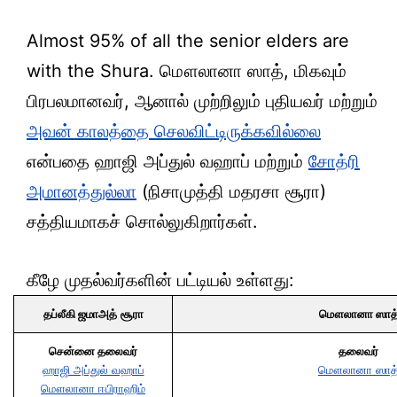
Almost 95% of all the senior elders are
with the Shura. மௌலானா ஸாத், மிகவும்
பிரபலமானவர், ஆனால் முற்றிலும் புதியவர் மற்றும்
அவன் காலத்தை செலவிட்டிருக்கவில்லை
என்பதை ஹாஜி அப்துல் வஹாப் மற்றும்
சோத்ரி
அமானத்துல்லா
(நிசாமுத்தி மதரசா சூரா)
சத்தியமாகச் சொல்லுகிறார்கள்.
கீழே முதல்வர்களின் பட்டியல் உள்ளது:
தப்லீகி ஜமாஅத்
சூரா
மௌலானா ஸாத
சென்னை தலைவர்
தலைவர்
ஹாஜி அப்துல் வஹாப்
மௌலானா ஸாத
மௌலானா ஈபிராஹிம்