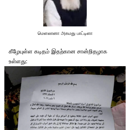
மௌலானா அகமது பாட்டிளா
கீழேயுள்ள கடிதம் இதற்கான சான்றிதழாக
உள்ளது: