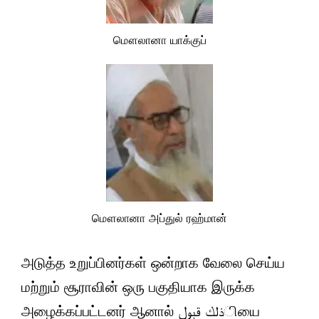
மௌலானா யாக்குப்
மௌலானா அப்துல் ரஹ்மான்
அடுத்த உறுப்பினர்கள் ஒன்றாக வேலை செய்ய
மற்றும் சூராவின் ஒரு பகுதியாக இருக்க
அழைக்கப்பட்டனர் ஆனால் ذلك قبولியை