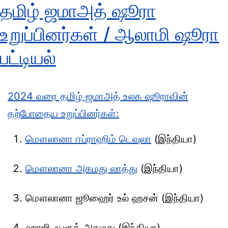
தமிழ் ஜமாஅத் ஷூரா
உறுப்பினர்கள் / ஆலாமி ஷூரா
பட்டியல்
2024 வரை தமிழ் ஜமாஅத் உலக ஷூராவின்
தற்போதைய உறுப்பினர்கள்:
மௌலானா ஈப்ராஹிம் டெவுலா
(இந்தியா)
மௌலானா அகமது லாத்து
(இந்தியா)
மௌலானா ஜூஹைர் உல் ஹசன் (இந்தியா)
ஹாஜி ஃபரூக் அகமது (இந்தியா)