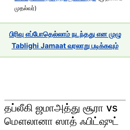
முதல்வர்)
பிரிவு எப்போதெல்லாம் நடந்தது என முழு
Tablighi Jamaat வரலாறு படிக்கவும்
தப்லீகி ஜமாஅத்து சூரா vs
மௌலானா ஸாத் ஃபிட்ஷுட்