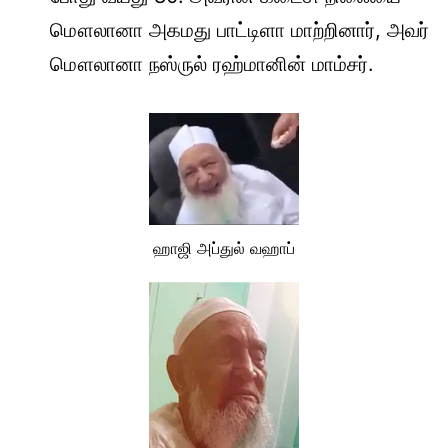
மௌலானா அகமது பாட்டிளா மாற்றினார், அவர்
மௌலானா நஸ்ருல் ரஹ்மானின் மாம்சர்.
ஹாஜி அப்துல் வஹாப்