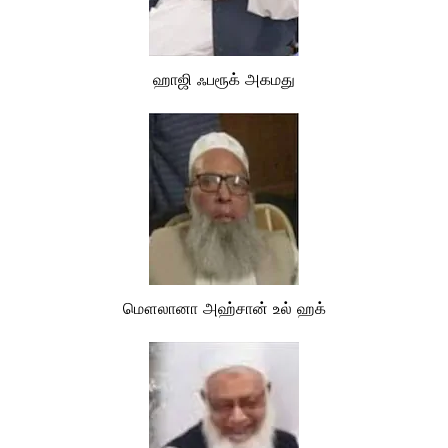
ஹாஜி ஃபரூக் அகமது
மௌலானா அஹ்சான் உல் ஹக்