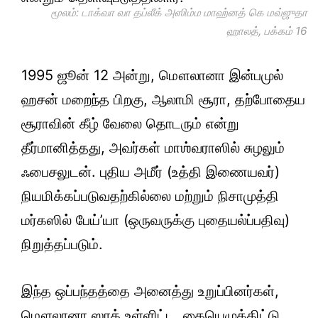
மூலம்: டாக்வா வா தப்லீக் அஸிம்ம மாஹ்னத் கெ மவ்ஜுதா
ஹாலத், பக்கம் 16
1995 ஜூன் 12 அன்று, மௌலானா இன்பமுல்
ஹசன் மறைந்த பிறகு, ஆலாமி சூரா, தற்போதைய
சூராவின் கீழ் வேலை தொடரும் என்று
தீர்மானித்தது, அவர்கள் மாஶ்வராஸில் சுழலும்
ஃபைசலுடன். புதிய அமீர் (உத்தி இணையவர்)
நியமிக்கப்படுவதற்கில்லை மற்றும் நிசாமுத்தி
மர்கஸில் பேய்’யா (ஒருவருக்கு புதையல்ப்பதிவு)
நிறுத்தப்படும்.
இந்த ஒப்பந்தத்தை அனைத்து உறுப்பினர்கள்,
மௌலானா ஸாத் உள்ளிட்ட, கையெழுத்திட்டு