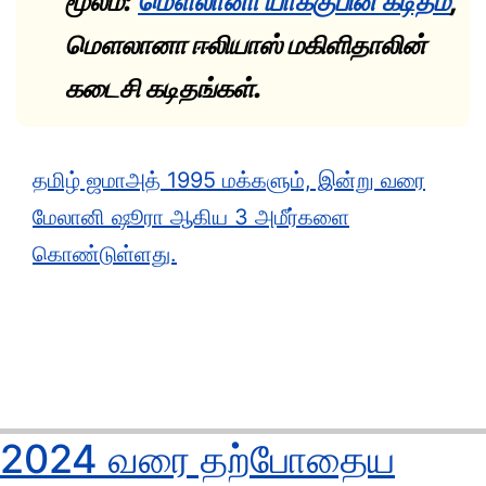
மூலம்:
மௌலானா யாக்குபின் கடிதம்
,
மௌலானா ஈலியாஸ் மகிளிதாலின்
கடைசி கடிதங்கள்.
தமிழ் ஜமாஅத் 1995 மக்களும், இன்று வரை
மேலானி ஷூரா ஆகிய 3 அமீர்களை
கொண்டுள்ளது.
2024 வரை தற்போதைய