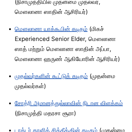
(நிசாமுத்தியில் முதன்மை முதல்வர்,
மௌலானா ஸாதின் ஆசிரியர்)
மௌலானா யாக்கூபின் கடிதம்
(மிகச்
Experienced Senior Elder, மௌலானா
ஸாத் மற்றும் மௌலானா ஸாதின் அப்பா,
மௌலானா ஹருண் ஆகியோரின் ஆசிரியர்)
முதல்வர்களின் கூட்டுக் கடிதம்
(முதன்மை
முதல்வர்கள்)
சோத்ரி அமானத்துல்லாவின் நிடான விளக்கம்
(நிசாமுத்தி மதரசா சூரா)
டாக்டர் காளித் சித்தீக்குின் கடிதம்
(முதன்மை