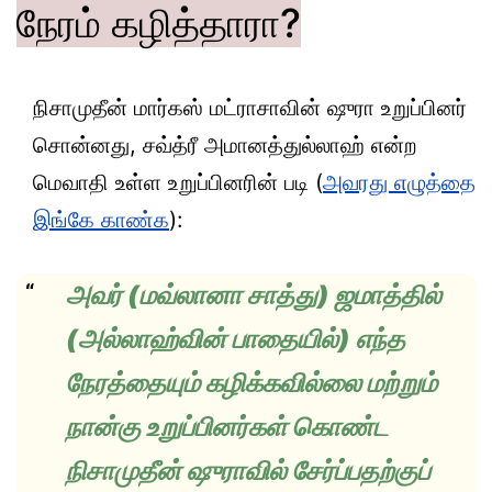
நேரம் கழித்தாரா?
நிசாமுதீன் மார்கஸ் மட்ராசாவின் ஷுரா உறுப்பினர்
சொன்னது, சவ்த்ரீ அமானத்துல்லாஹ் என்ற
மெவாதி உள்ள உறுப்பினரின் படி (
அவரது எழுத்தை
இங்கே காண்க
):
அவர் (மவ்லானா சாத்து) ஜமாத்தில்
(அல்லாஹ்வின் பாதையில்) எந்த
நேரத்தையும் கழிக்கவில்லை மற்றும்
நான்கு உறுப்பினர்கள் கொண்ட
நிசாமுதீன் ஷுராவில் சேர்ப்பதற்குப்