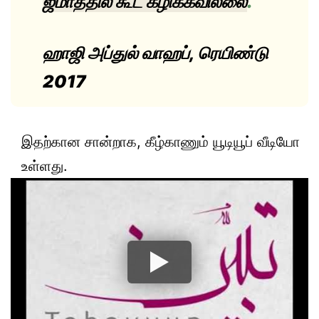
ஜமாத்தில் கூட கழிக்கவில்லை
.
ஹாஜி அப்துல் வாஹப், ரெயிண்டு
2017
இதற்கான சான்றாக, கீழ்காணும் யூடியூப் வீடியோ
உள்ளது.