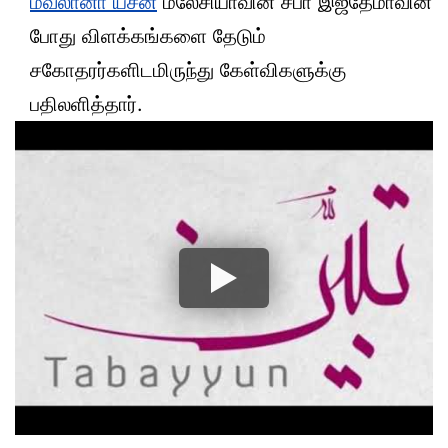
மவ்லானா யசீன்
மலேசியாவின் சபா இஜ்தேமாவின்
போது விளக்கங்களை தேடும்
சகோதரர்களிடமிருந்து கேள்விகளுக்கு
பதிலளித்தார்.