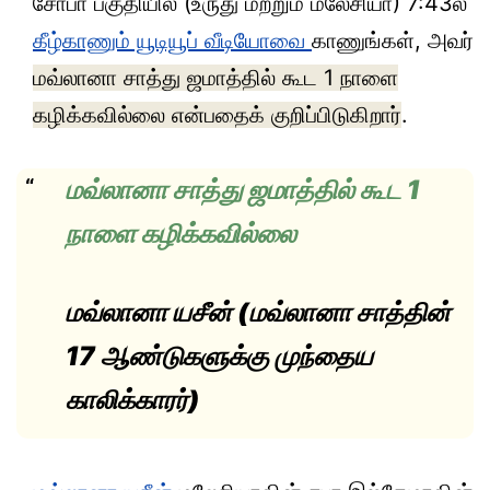
சோபா பகுதியில் (உருது மற்றும் மலேசியா) 7:43ல்
கீழ்காணும் யூடியூப் வீடியோவை
காணுங்கள், அவர்
மவ்லானா சாத்து ஜமாத்தில் கூட 1 நாளை
கழிக்கவில்லை என்பதைக் குறிப்பிடுகிறார்
.
மவ்லானா சாத்து ஜமாத்தில் கூட 1
நாளை கழிக்கவில்லை
மவ்லானா யசீன் (மவ்லானா சாத்தின்
17 ஆண்டுகளுக்கு முந்தைய
காலிக்காரர்)