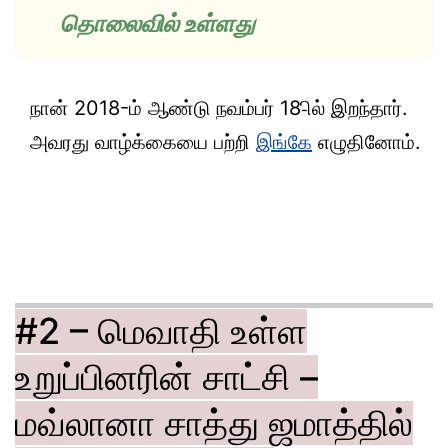
தொலைவில் உள்ளது
நான் 2018-ம் ஆண்டு நவம்பர் 18-ில் இறந்தார்.
அவரது வாழ்க்கையை பற்றி
இங்கே
எழுதினோம்.
#2 – மெவாதி உள்ள
உறுப்பினரின் சாட்சி –
மவ்லானா சாத்து ஜமாத்தில்