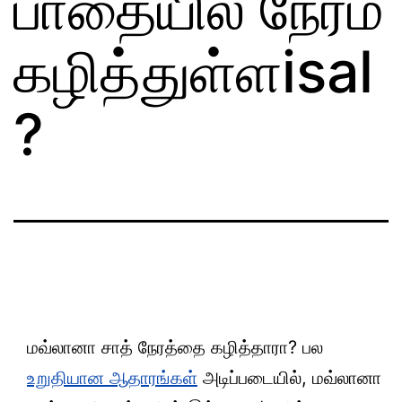
பாதையில் நேரம்
கழித்துள்ளisal
?
மவ்லானா சாத் நேரத்தை கழித்தாரா? பல
உறுதியான ஆதாரங்கள்
அடிப்படையில், மவ்லானா