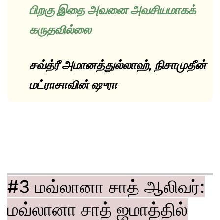
பிறகு இதை அவனை அவசியமாகக்
கருதவில்லை
சவ்த்ரீ அமானத்துல்லாஹ், நிசாமுதீன்
மட்ராசாவின் ஷுரா
#3 மவ்லானா சாத் ஆலிவர்:
மவ்லானா சாத் ஜமாத்தில்