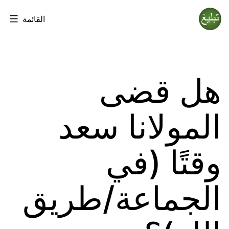
لتخطي
القائمة
لى
Tablighi
لمحتوى
Jamaat
هل قضى
المولانا سعد
وقتًا (في
الجماعة/طريق