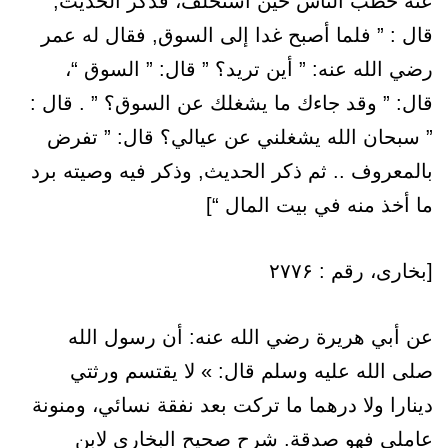
عنه خطب الناس حين استخلف، فذكر الحديث,
قال : ” فلما أصبح غدا إلى السوق, فقال له عمر
رضي الله عنه: ” أين تريد؟ ” قال: ” السوق “،
قال: ” وقد جاءك ما يشغلك عن السوق؟ ” . قال :
” سبحان الله يشغلني عن عيالي؟ قال: ” تفرض
بالمعروف .. ثم ذكر الحديث, وذكر فيه وصيته برد
ما أخذ منه في بيت المال “]
[بخاری، رقم : ۲۷۷۶
عن أبي هريرة رضي الله عنه: أن رسول الله
صلى الله عليه وسلم قال: » لا يقتسم ورثتي
دينارا ولا درهما ما تركت بعد نفقة نسائي، ومنونة
عاملي فهو صدقة. شرح صحیح البخاری لابن