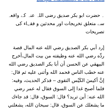
۔ حضرت ابو بکر صدیق رضی اللہ عنہ کے واقعہ
سے متعلق تخریجات اور محدثین و فقہاء کی
تصریحات
[رد أبي بكر الصديق رضي الله عنه المال قصة
ردِّه رضي الله عنه وظيفته من بيت المال،أخرج
البيهقي عن الحسن أن أبا بكر الصديق رضي الله
عنه خطب الناس فحمد الله وأثنى عليه ثم قال:
إنَّ أكيسَ الكَيْس التقوى – فذكر الحديث، وفيه:
فلما أصبح غدا إِلى السوق فقال له عمر رضي
الله عنه: أين تريد؟ قال: السوق، قال: قد جاءك
ما يشغلك عن السوق، قال: سبحان الله، يشغلني