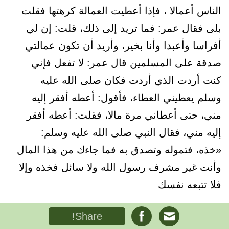
الناس أعمالا ، فإذا أعطيت العمالة كرهتها فقلت
بلى فقال عمر: فما تريد إلى ذلك، قلت: إن لي
أفراسا وأعبدا وأنا بخير، وأريد أن تكون عمالتي
صدقة على المسلمين قال عمر: لا تفعل فإني
كنت أردت الذي أردت فكان صلی الله عليه
وسلم يعطيني العطاء، فأقول: أعطه أفقر إليه
مني، حتى أعطاني مرة مالا، فقلت: أعطه أفقر
إليه مني، فقال النبي صلى الله عليه وسلم:
«خذه، فتموله وتصدق به فما جاءك من هذا المال
وأنت غير مشرف رسول الله ولا سائل فخذه وإلا
فلا تتبعه نفسك
Share!
فتح الباری: ۱۳ / ۱۵۴، دار المعرفة ، بیروت