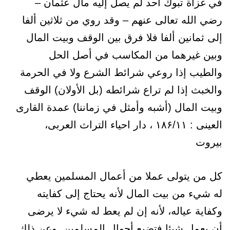
في غزاة تبوك أحد لم يصل إليه مال عثمان –
رضي الله تعالى عنهم – وقد روي من ثلاثين ألفا
إلى ثمانين ألفا فلا فرق بين الوقف وبيت المال
وبين غيرهما من المكاسب في أصل الحل
والطيب إذا روعي شرائط الشرع ولا في الحرمة
والخبث إذا لم تراع شرائطه (بل الأولان) الوقف
وبيت المال (أشبه وأمثل في زماننا) عمدة القاری
العینی : ۱۸۶/۱۱ ، دار احیاء التراث العربی،
بیروت
كل من يتولى عملا من أعمال المسلمين يعطي
له شيء من بيت المال لأنه يحتاج إلى كفايته
وكفاية عياله، لأنه إن لم يعط له شيء لا يرضى
أن يعمل شيئا فتضيع أحوال المسلمين. وعن ذلك