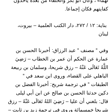
لهما» ، وكان أبو بكر والخلفاء من بعده ياخذون
كفايتهم فكان إجماعا.
بنایة: ۱۲ / ۲۷۲، دار الكتب العلمية – بيروت،
لبنان
وفي ” مصنف ” عبد الرزاق: أخبرنا الحسن بن
عمارة عن الحكم أن عمر بن الخطاب – رَضِيَ
اللَّهُ تَعَالَى عَنْهُ – رزق شريحا، وسلمان بن ربيعة
الباهلي على القضاء، وروى ابن سعد في ”
الطبقات ” في ترجمة شريح: أخبرنا الفضل بن
دكين حدثنا الحسن بن صالح عن ابن أبي ليلى
قال: بلغني أن عليا – رَضِيَ اللهُ تَعَالَى عَنْهُ – رزق
شريحا خمسمائة وروى في ترجمة زيد بن ثابت –