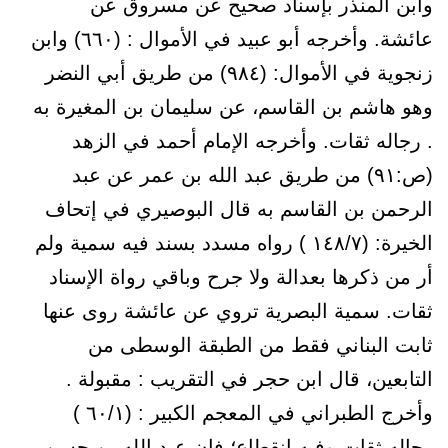
وابن المنذر بإسناد صحيح عن مسروق عن
عائشة. وأخرجه أبو عبيد في الأموال : (٦٦٠) وابن
زنجوية في الأموال: (٩٨٤) من طريق أبي النضر
وهو هاشم بن القاسم، عن سليمان بن المغيرة به
. رجاله ثقات. وأخرجه الإمام أحمد في الزهد
(ص:۹۱) من طريق عبد الله بن عمر عن عبد
الرحمن بن القاسم به قال البوصيري في إتحاف
الخيرة: (١٤٨/٧ ) رواه مسدد بسند فيه سمية ولم
أر من ذكرها بعدالة ولا جرح وباقي رواة الإسناد
ثقات. سمية البصرية تروي عن عائشة روى عنها
ثابت البناني فقط من الطبقة الوسطى من
التابعين، قال ابن حجر في التقريب : مقبولة .
وأخرج الطبراني في المعجم الكبير : (٦٠/١ )
رجاله ثقات وفيه انقطاع؛ فإن عبد الله بن حسن