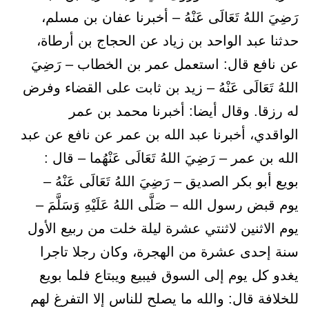
رَضِيَ اللهُ تَعَالَى عَنْهُ – أخبرنا عفان بن مسلم،
حدثنا عبد الواحد بن زياد عن الحجاج بن أرطاة،
عن نافع قال: استعمل عمر بن الخطاب – رَضِيَ
اللهُ تَعَالَى عَنْهُ – زيد بن ثابت على القضاء وفرض
له رزقا. وقال أيضا: أخبرنا محمد بن عمر
الواقدي، أخبرنا عبد الله بن عمر عن نافع عن عبد
الله بن عمر – رَضِيَ اللهُ تَعَالَى عَنْهُما – قال :
بويع أبو بكر الصديق – رَضِيَ اللهُ تَعَالَى عَنْهُ –
يوم قبض رسول الله – صَلَّى اللهُ عَلَيْهِ وَسَلَّمَ –
يوم الاثنين لاثنتي عشرة ليلة خلت من ربيع الأول
سنة إحدى عشرة من الهجرة، وكان رجلا تاجرا
يغدو كل يوم إلى السوق فيبيع ويبتاع فلما بويع
للخلافة قال: والله ما يصلح للناس إلا التفرغ لهم