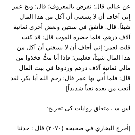
عن عيالي قال: نفرض بالمعروف؛ قال: ويحَ عمر
إِني أخاف أن لا يسعني أن آكل من هذا المال
شيئاً. قال: فأنفقَ في سنتين وبعض أخرى ثمانية
آلاف درهم، فلما حضره الموت قال: قد كنت
قلت لعمر: إني أخاف أن لا يسعَني أن آكل من
هذا المال شيئاً، فغلبني؛ فإذا أنا متُّ فخذوا من
مالي ثمانية آلاف درهم وردوها في بيت المال
قال: فلما أُتي بها عمر قال: رحم الله أبا بكر، لقد
أتعب من بعده تعباً شديداً]
اس سے متعلق روایات کی تخریج:
[أخرج البخاري في صحيحه (۲۰۷۰) قال : حدثنا