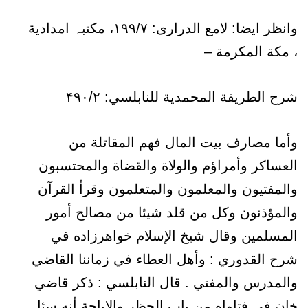
وانظر ايضا: لامع الدراری: ۱۹۹/۷، مکتبہ امدادیة
، مکة المکرمة –
شرح الطريقة المحمدية للنابلسي: ۴۹۰/۲
وأما مصارف بيت المال فهم المقاتلة من
العساكر وأمراؤم والولاة والقضاة والمحتسبون
والمفتيون والمعلمون والمتعلمون وقرأ القرآن
والمؤذنون وكل من قلد شيئا من مصالح أمور
المسلمين وقال شيخ الإسلام خواهرزاده في
شرح القدوري : وأهل العطاء في زماننا القاضي
والمدرس والمفتي . قال النابلسي : ذكر قاضي
خان في فتاواه من باب الحظر والإباحة أنه سئل