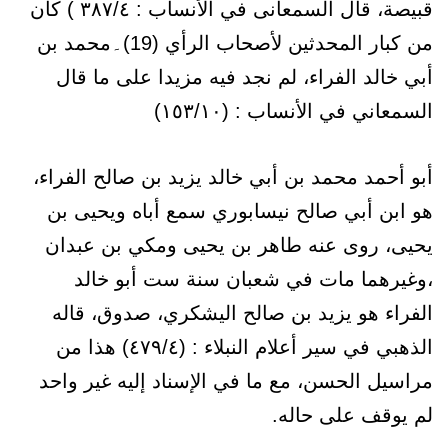
قبيصة، قال السمعانى في الأنساب : ٣٨٧/٤ ) كان
من كبار المحدثين لأصحاب الرأي (19)۔محمد بن
أبي خالد الفراء، لم نجد فيه مزيدا على ما قال
السمعاني في الأنساب : (١٥٣/١٠)
أبو أحمد محمد بن أبي خالد يزيد بن صالح الفراء،
هو ابن أبي صالح نيسابوري سمع أباه ويحيى بن
يحيى، روى عنه طاهر بن يحيى ومكي بن عبدان
،وغيرهما مات في شعبان سنة ست أبو خالد
الفراء هو يزيد بن صالح اليشكري، صدوق، قاله
الذهبي في سير أعلام النبلاء : (٤٧٩/٤) هذا من
مراسيل الحسن، مع ما في الإسناد إليه غير واحد
لم يوقف على حاله.