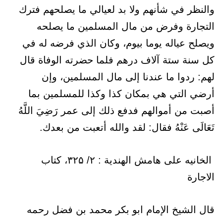
والنظر في شأنهم ولا بد لعيالي ما يصلحهم فترك
التجارة وفرض من مال المسلمين ما يصلحه
ويصلح عياله يوما بيوم، وكان الذي فرضه له في
كل سنة ستة آلاف درهم فلما حضرته الوفاة قال
لهم: ردوا ما عندنا إلى مال المسلمين، وإن
أرضي التي هي بمكان كذا وكذا للمسلمين بما
أصبت من أموالهم فدفع ذلك إلى عمر رَضِيَ اللَّهُ
تَعَالَى عَنْهُ فقال: لقد والله أتعبت من بعدك.
الخانيه على هامش الهندية : ۲/ ۳۲۵، کتاب
الاجارة
قال الشيخ الإمام ابو بکر محمد بن فضل رحمه