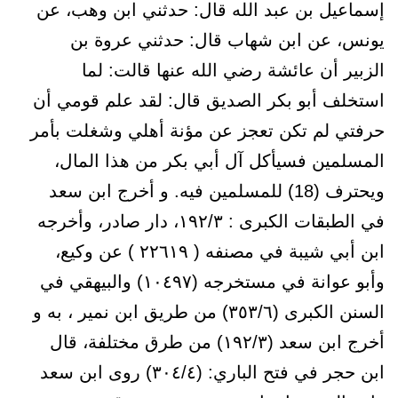
إسماعيل بن عبد الله قال: حدثني ابن وهب، عن
يونس، عن ابن شهاب قال: حدثني عروة بن
الزبير أن عائشة رضي الله عنها قالت: لما
استخلف أبو بكر الصديق قال: لقد علم قومي أن
حرفتي لم تكن تعجز عن مؤنة أهلي وشغلت بأمر
المسلمين فسيأكل آل أبي بكر من هذا المال،
ويحترف (18) للمسلمين فيه. و أخرج ابن سعد
في الطبقات الكبرى : ۱۹۲/۳، دار صادر، وأخرجه
ابن أبي شيبة في مصنفه ( ٢٢٦١٩ ) عن وكيع،
وأبو عوانة في مستخرجه (۱۰٤۹۷) والبيهقي في
السنن الكبرى (٣٥٣/٦) من طريق ابن نمیر ، به و
أخرج ابن سعد (۱۹۲/۳) من طرق مختلفة، قال
ابن حجر في فتح الباري: (٣٠٤/٤) روى ابن سعد