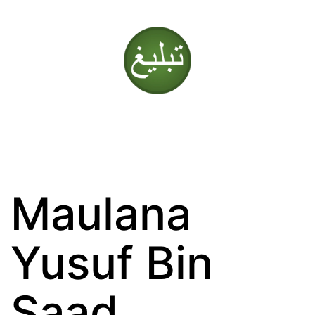
Skip
to
content
Tablighi
Jamaat
Maulana
Yusuf Bin
Saad